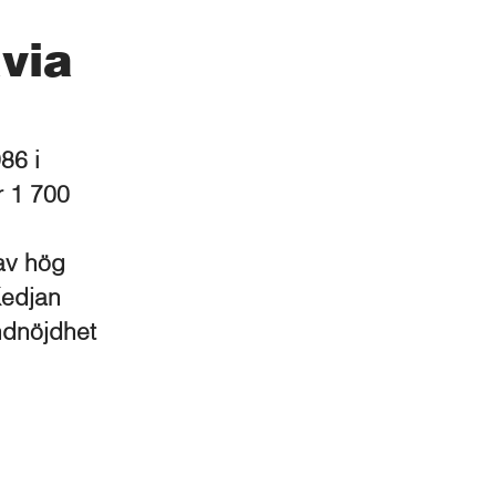
via
86 i
r 1 700
av hög
Kedjan
ndnöjdhet