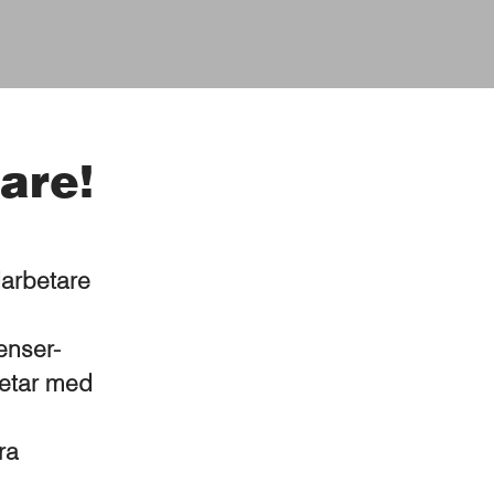
are!
darbetare
enser-
betar med
ra