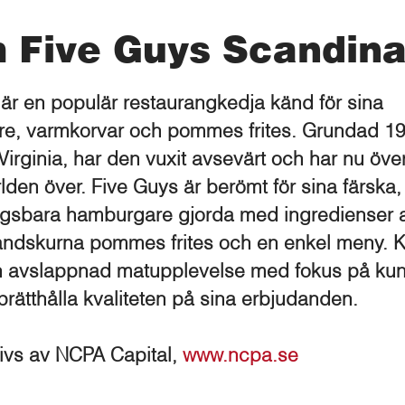
 Five Guys Scandina
är en populär restaurangkedja känd för sina
e, varmkorvar och pommes frites. Grundad 19
 Virginia, har den vuxit avsevärt och har nu öve
rlden över. Five Guys är berömt för sina färska,
gsbara hamburgare gjorda med ingredienser 
handskurna pommes frites och en enkel meny. 
n avslappnad matupplevelse med fokus på ku
prätthålla kvaliteten på sina erbjudanden.
rivs av
NCPA Capital,
www.ncpa.se