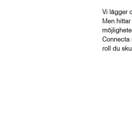
Vi lägger 
Men hittar
möjlighet
Connecta m
roll du sk