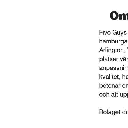
Om
Five Guys 
hamburgar
Arlington,
platser vä
anpassnin
kvalitet, 
betonar e
och att up
Bolaget d