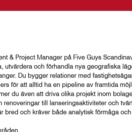
t & Project Manager på Five Guys Scandinav
era, utvärdera och förhandla nya geografiska lä
ranger. Du bygger relationer med fastighetsäga
s för att alltid ha en pipeline av framtida möjl
r du även att driva olika projekt inom bolaget 
 renoveringar till lanseringsaktiviteter och tvär
n är bred och kräver både analytisk förmåga och
mråden