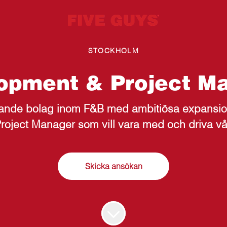
STOCKHOLM
opment & Project M
ande bolag inom F&B med ambitiösa expansion
ject Manager som vill vara med och driva vår f
Skicka ansökan