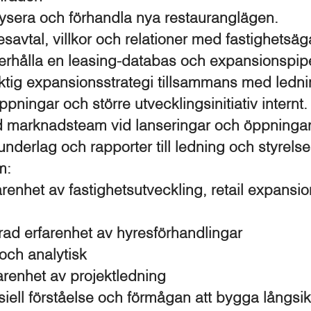
alysera och förhandla nya restauranglägen.
savtal, villkor och relationer med fastighetsäg
rhålla en leasing-databas och expansionspipe
ktig expansionsstrategi tillsammans med ledni
pningar och större utvecklingsinitiativ internt.
 marknadsteam vid lanseringar och öppningar
nderlag och rapporter till ledning och styrelse
m:
renhet av fastighetsutveckling, retail expansio
ad erfarenhet av hyresförhandlingar
 och analytisk
farenhet av projektledning
ell förståelse och förmågan att bygga långsikt