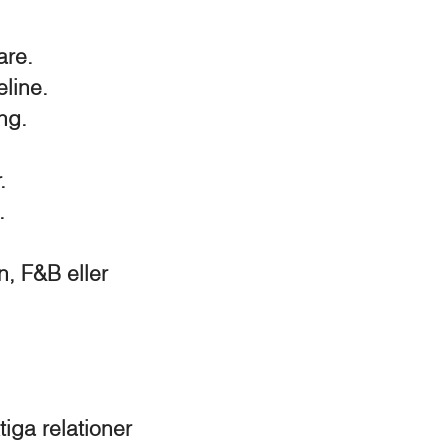
are.
line.
ng.
.
.
n, F&B eller
iga relationer