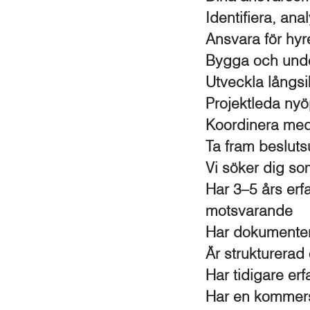
Identifiera, an
Ansvara för hyre
Bygga och unde
Utveckla långsi
Projektleda nyöp
Koordinera med
Ta fram beslutsu
Vi söker dig so
Har 3–5 års erfa
motsvarande
Har dokumenter
Är strukturerad
Har tidigare er
Har en kommersi