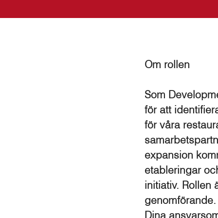
Om rollen
Som Developmen
för att identifi
för våra restau
samarbetspartner
expansion komme
etableringar och
initiativ. Rolle
genomförande.
Dina ansvarso